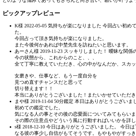
どのような悩みであってもきちんと向き合い、願いが叶うよ
ピックアップレビュー
K
様
2022-05-05
気持ちが楽になりました
今回占い初め
た。
今回占って頂き気持ちが楽になりました。
また今後何かあれば中埜先生を訪ねたいと思います。
あーさん
様
2019-11-23
スッキリしました！
曖昧な関係
今の状態から、これからのこと、、、
全て丁寧に教えていただき、心の中がなんだか、スカッ！
女磨きや、仕事など、もう一度自分を
見つめ直すチャンスだと思って
切り替えます！！
本当にありがとうございました！またいかせていただき
まや
様
2019-11-04
50分鑑定
本日はありがとうございま
初めての鑑定でした。
気になる人の事とその後の恋愛面についてみてもらいま
その際の注意点やどういう風に行動すればいいかを詳し
s
様
2018-12-10
今日はありがとうございました。
今日は
なる彼の事少し自信がもてそうです。もやもやがすっき