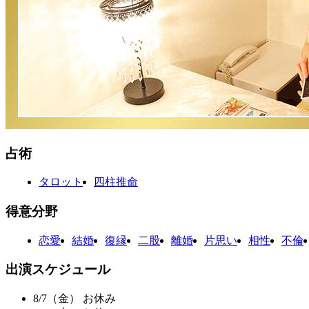
占術
タロット
四柱推命
得意分野
恋愛
結婚
復縁
二股
離婚
片思い
相性
不倫
出演スケジュール
8/7
（金）
お休み