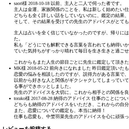
saori
様
2018-10-18
以前、主人と二人で伺った者です。
主人は金運、家族関係のことを、私は新しく始めたい仕
どちらも全く詳しい話をしていないのに、鑑定の結果、
そして、その結果を受けての先生のアドバイスがとても
主人は占いを全く信じていなかったのですが、帰りには
た。
私も「どうにでも解釈できる言葉を言われても納得いか
ていた気持ちがすっかり晴れて毎日を生き生きと過ごせ
これからもまた人生の節目ごとに先生に鑑定して頂きた
MK
様
2018-05-22
前向きになれました
昨日鑑定頂いたも
恋愛の悩みを相談したのですが、説得力がある言葉で、
以前から好きな人と関係がギクシャクしてしまっていて
る事ができホッとしました。
先生のアドバイスを大切に、これから相手との関係を良
torako
様
2017-08-28
納得のアドバイス
仕事のことについ
どちらも納得のアドバイスをいただき、これからの自分
また、恋愛についての鑑定も、本当に納得！
仕事も恋愛も、中埜羽菜先生のアドバイスを心に頑張っ
レビューを投稿する