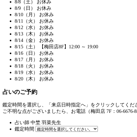
8/8
（土）
お休み
8/9
（日）
お休み
8/10
（月）
お休み
8/11
（火）
お休み
8/12
（水）
お休み
8/13
（木）
お休み
8/14
（金）
お休み
8/15
（土）
【梅田店8F】12:00 ～ 19:00
8/16
（日）
お休み
8/17
（月）
お休み
8/18
（火）
お休み
8/19
（水）
お休み
8/20
（木）
お休み
占いのご予約
鑑定時間を選択し、「来店日時指定へ」をクリックしてくだ
ご不明な点がございましたら、お電話（梅田店 7F：06-6676-84
占い師
中埜 羽菜
先生
鑑定時間