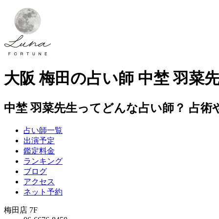
大阪 梅田の占い師 中埜 羽菜
中埜 羽菜先生ってどんな占い師？ 占術
占い師一覧
出演予定
鑑定料金
ランキング
ブログ
アクセス
ネット予約
梅田店 7F