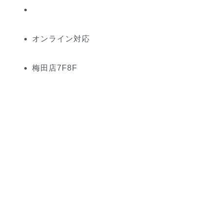
オンライン対応
梅田
店
7
F
8
F