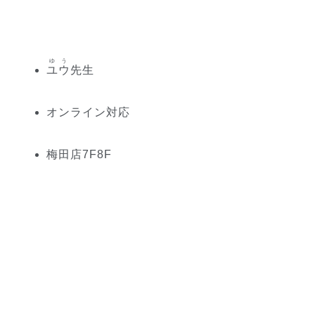
ゆう
ユウ
先生
オンライン対応
梅田
店
7
F
8
F