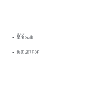
ほしな
星名
先生
梅田
店
7
F
8
F