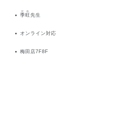
かお
季旺
先生
オンライン対応
梅田
店
7
F
8
F