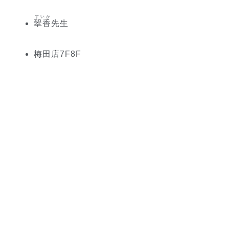
すいか
翠香
先生
梅田
店
7
F
8
F