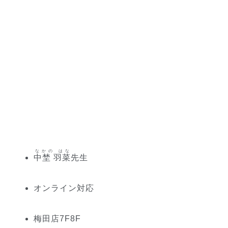
なかの はな
中埜 羽菜
先生
オンライン対応
梅田
店
7
F
8
F