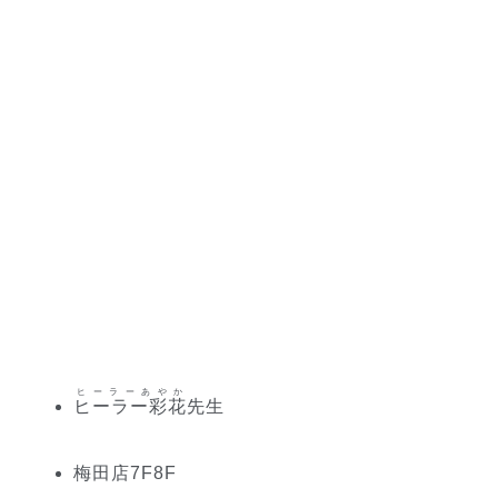
ヒーラーあやか
ヒーラー彩花
先生
梅田
店
7
F
8
F