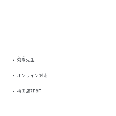
しお
紫陽
先生
オンライン対応
梅田
店
7
F
8
F