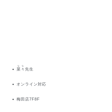
なな
菜々
先生
オンライン対応
梅田
店
7
F
8
F