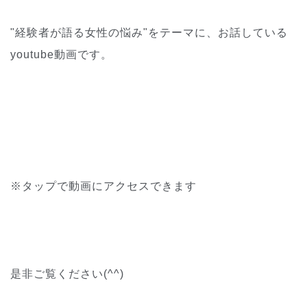
"経験者が語る女性の悩み"をテーマに、お話している
youtube動画です。
※タップで動画にアクセスできます
是非ご覧ください(^^)