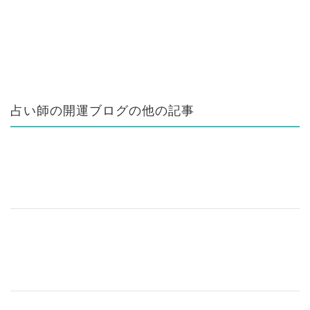
占い師の開運ブログの他の記事