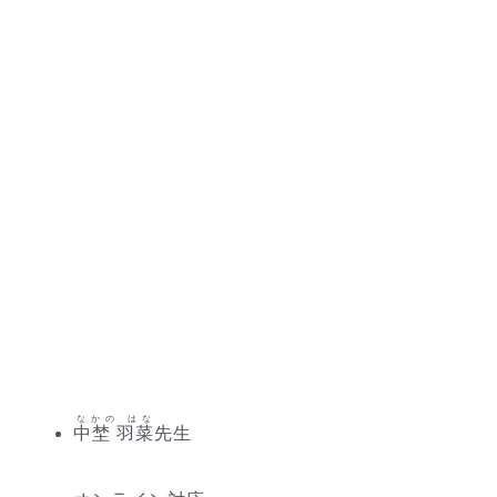
なかの はな
中埜 羽菜
先生