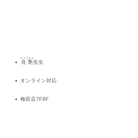
りょうえん
良艶
先生
オンライン対応
梅田
店
7
F
8
F