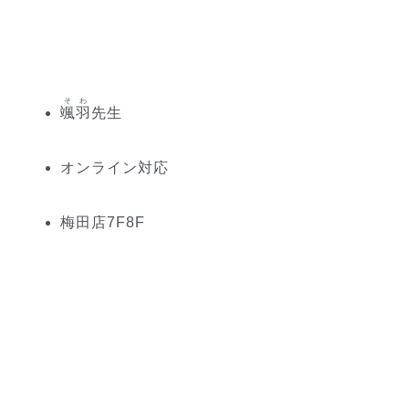
そわ
颯羽
先生
オンライン対応
梅田
店
7
F
8
F