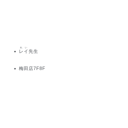
れい
レイ
先生
梅田
店
7
F
8
F