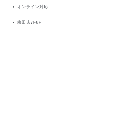
オンライン対応
梅田
店
7
F
8
F