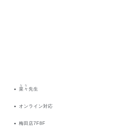
なな
菜々
先生
オンライン対応
梅田
店
7
F
8
F