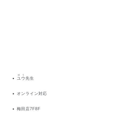
ゆう
ユウ
先生
オンライン対応
梅田
店
7
F
8
F