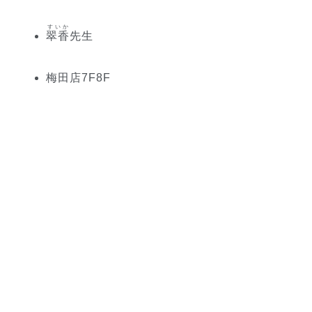
すいか
翠香
先生
梅田
店
7
F
8
F