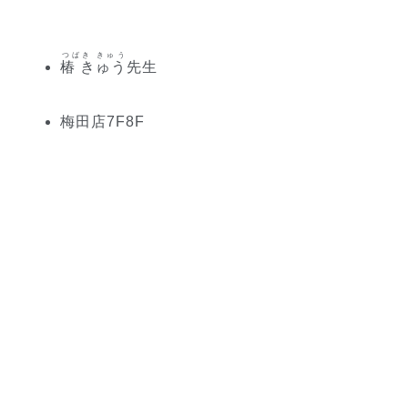
つばき きゅう
椿 きゅう
先生
梅田
店
7
F
8
F