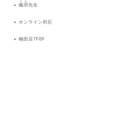
そわ
颯羽
先生
オンライン対応
梅田
店
7
F
8
F