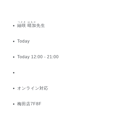
つさき はるか
紬咲 晴加
先生
Today
Today 12:00 - 21:00
オンライン対応
梅田
店
7
F
8
F