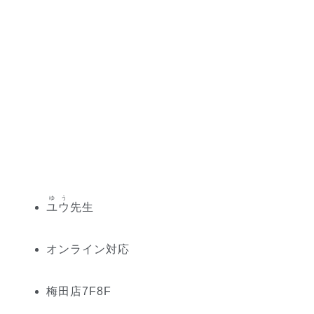
ゆう
ユウ
先生
オンライン対応
梅田
店
7
F
8
F