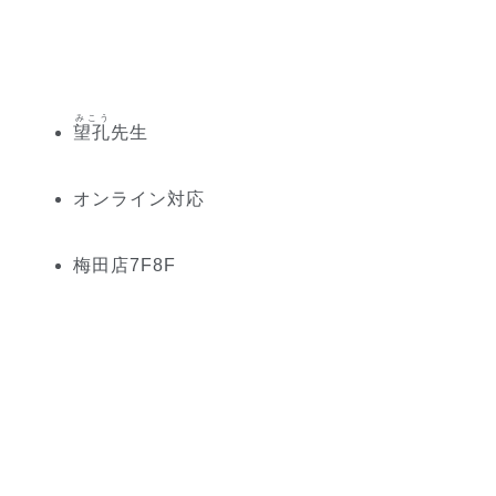
みこう
望孔
先生
オンライン対応
梅田
店
7
F
8
F