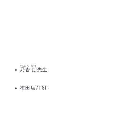
のあん ゆう
乃杏 朋
先生
梅田
店
7
F
8
F