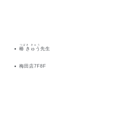
つばき きゅう
椿 きゅう
先生
梅田
店
7
F
8
F