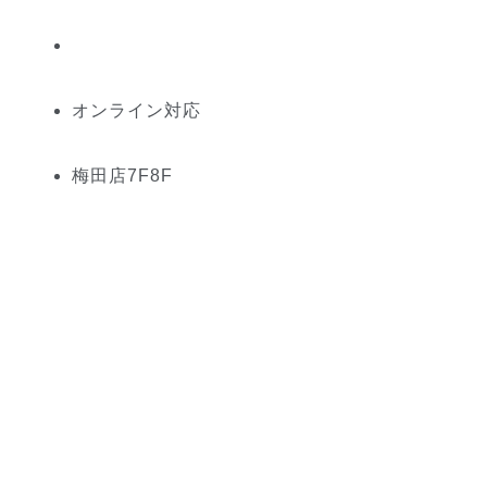
オンライン対応
梅田
店
7
F
8
F