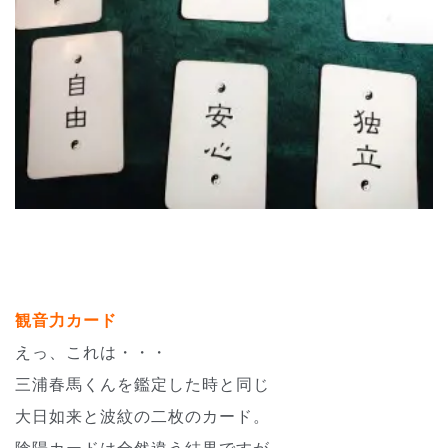
観音力カード
えっ、これは・・・
三浦春馬くんを鑑定した時と同じ
大日如来と波紋の二枚のカード。