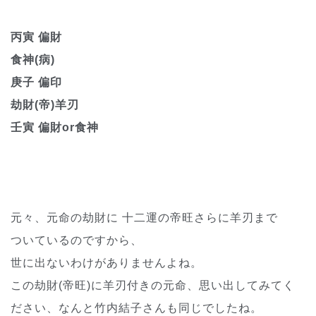
丙寅 偏財
食神(病)
庚子 偏印
劫財(帝)羊刃
壬寅 偏財or食神
元々、元命の劫財に 十二運の帝旺さらに羊刃まで
ついているのですから、
世に出ないわけがありませんよね。
この劫財(帝旺)に羊刃付きの元命、思い出してみてく
ださい、なんと竹内結子さんも同じでしたね。