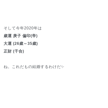
そして今年2020年は
歳運 庚子 偏印(帝)
大運 (26歳～35歳)
正財 (干合)
ね。これだもの結婚するわけだ✨