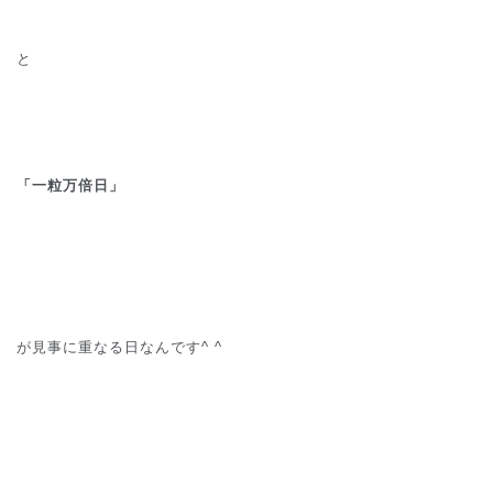
と
「一粒万倍日」
が見事に重なる日なんです^ ^