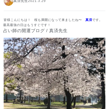
真済先生
2021.3.29
皆様こんにちは！ 桜も満開になって来ましたね〜
真済
です。
最高最強の日はもうすぐです！
占い師の開運ブログ / 真済先生