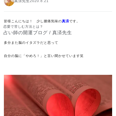
真済先生
2020.8.21
皆様こんにちは！ 少し腰痛気味の
真済
です。
恋愛で苦しむ方法とは？
占い師の開運ブログ / 真済先生
多分また脳のイタズラだと思って
自分の脳に「やめろ！」と言い聞かせています笑