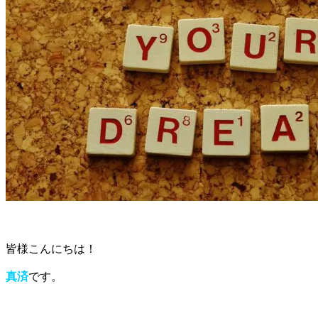
皆様こんにちは！
真済
です。