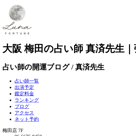
大阪 梅田の占い師 真済先生
占い師の開運ブログ / 真済先生
占い師一覧
出演予定
鑑定料金
ランキング
ブログ
アクセス
ネット予約
梅田店 7F