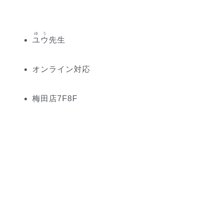
ゆう
ユウ
先生
オンライン対応
梅田
店
7
F
8
F