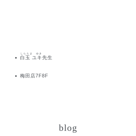
しらたま ゆき
白玉 ユキ
先生
梅田
店
7
F
8
F
blog