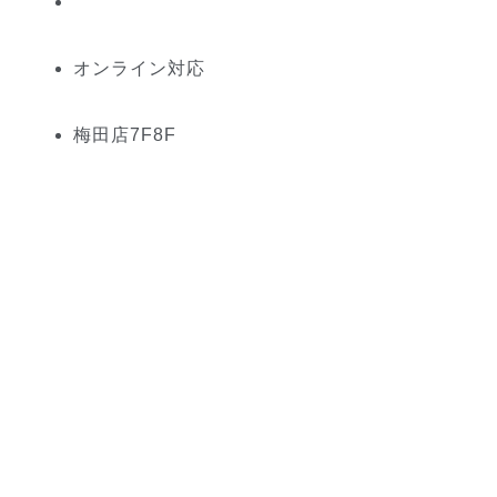
オンライン対応
梅田
店
7
F
8
F