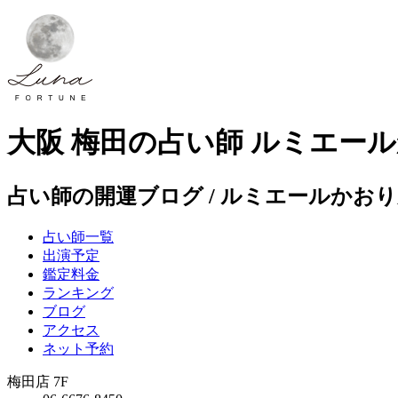
大阪 梅田の占い師 ルミエ
占い師の開運ブログ / ルミエールかお
占い師一覧
出演予定
鑑定料金
ランキング
ブログ
アクセス
ネット予約
梅田店 7F