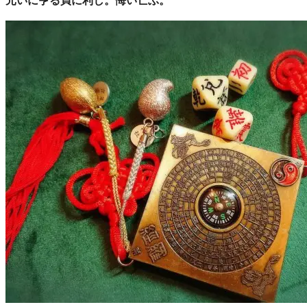
元いに亨る貞に利し。悔い亡ぶ。