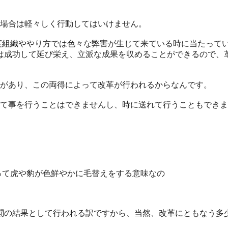
場合は
軽々しく行動してはいけません。
度組織
ややり方では色々な弊害が生じて来ている時に当たって
は成功
して延び栄え、立派な成果を収めることができるので、
があり
、この両得によって改革が行われるからなんです。
て事を
行うことはできませんし、時に送れて行うこともできま
って虎
や豹が色鮮やかに毛替えをする意味なの
闘の結
果として行われる訳ですから、当然、改革にともなう多