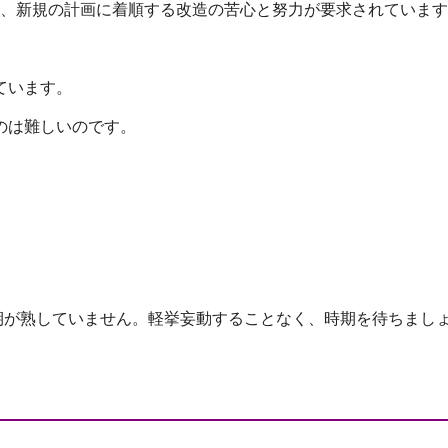
、新規
の計画に着順する改造の苦心と努力が要求されています
ていま
す。
のは難
しいのです。
期が熟
していません。軽挙妄動することなく、時期を待ちまし