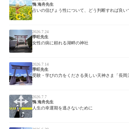
鴨 海舟先生
占いの信ぴょう性について、どう判断すれば良い
2026.7.24
季旺先生
女性の病に頼れる湖畔の神社
2026.7.14
季旺先生
受験・学びの力をくださる美しい天神さま「長岡
2026.7.7
鴨 海舟先生
人生の幸運期を逃さないために