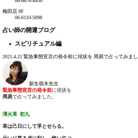
06-6676-8450
梅田店 8F
06-6110-5098
占い師の開運ブログ
スピリチュアル編
2021.4.21
緊急事態宣言の発令前に現状を 周易で占ってみま
新生萌木
先生
緊急事態宣言の発令前
に現状を
周易
で占ってみました。
澤火革 初九
革は己日にして孚とせらる。