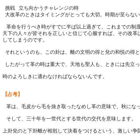
挑戦 立ち向かうチャレンジの時
大改革のときはタイミングがとっても大切。時期が至らない
革命を行うべき時がすでに半ば以上過ぎて、これまでの制
天下の人々が皆それを正しいと信じて心服すれば、その改革
してしまうので
す。
それというのも、この卦は、離の文明の得と兌の和悦の得と
したがって革の時は重大で、天地も聖人も、ときには先立っ
時のよろしきに適わなければならないんです。
【占考】
革は、毛皮から毛を抜き取ったなめし革の意味で、秋にな
そして、三十年を一世代とする世代の交代を意味します。
上卦兌のと下卦離が相剋して決着をつけるという、激しい争