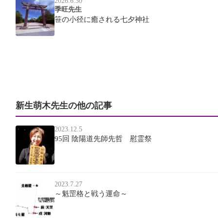
2026.6.30
季旺先生
笹の小径に癒される七夕神社
新生萌木先生の他の記事
2023.12.5
95回 陰陽道先師先哲 慰霊祭
2023.7.27
～魁罡格と戦う運命～