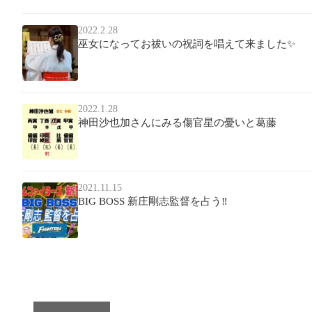
2022.2.28
巫女になってお祓いの祝詞を唱えて来ました✨
2022.1.28
神田沙也加さんにみる傷官星の憂いと葛藤
2021.11.15
BIG BOSS 新庄剛志監督を占う‼️