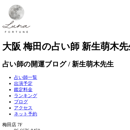
大阪 梅田の占い師 新生萌木
占い師の開運ブログ / 新生萌木先生
占い師一覧
出演予定
鑑定料金
ランキング
ブログ
アクセス
ネット予約
梅田店 7F